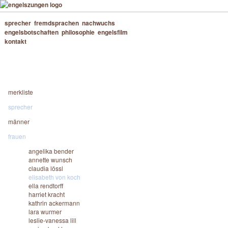
sprecher
fremdsprachen
nachwuchs
engelsbotschaften
philosophie
engelsfilm
kontakt
merkliste
sprecher
männer
frauen
angelika bender
annette wunsch
claudia lössl
elisabeth von koch
ella rendtorff
harriet kracht
kathrin ackermann
lara wurmer
leslie-vanessa lill