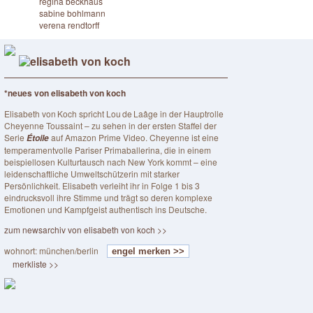
regina beckhaus
sabine bohlmann
verena rendtorff
elisabeth von koch
*neues von elisabeth von koch
Elisabeth von Koch spricht Lou de Laâge in der Hauptrolle
Cheyenne Toussaint – zu sehen in der ersten Staffel der
Serie
auf Amazon Prime Video. Cheyenne ist eine
Étoile
temperamentvolle Pariser Primaballerina, die in einem
beispiellosen Kulturtausch nach New York kommt – eine
leidenschaftliche Umweltschützerin mit starker
Persönlichkeit. Elisabeth verleiht ihr in Folge 1 bis 3
eindrucksvoll ihre Stimme und trägt so deren komplexe
Emotionen und Kampfgeist authentisch ins Deutsche.
zum newsarchiv von elisabeth von koch >>
wohnort: münchen/berlin
engel merken >>
merkliste >>