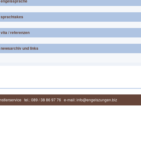
engelssprache
sprachtakes
vita / referenzen
newsarchiv und links
stlerservice
tel.: 089 / 38 86 97 76
e-mail: info@engelszungen.biz