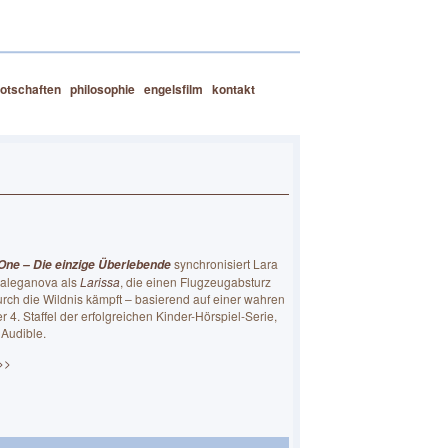
otschaften
philosophie
engelsfilm
kontakt
synchronisiert Lara
One – Die einzige Überlebende
Kaleganova als
Larissa
, die einen Flugzeugabsturz
urch die Wildnis kämpft – basierend auf einer wahren
r 4. Staffel der erfolgreichen Kinder-Hörspiel-Serie,
 Audible.
>>