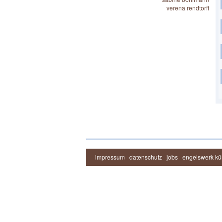
verena rendtorff
impressum
datenschutz
jobs
engelswerk kün