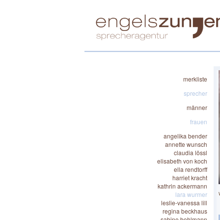
merkliste
sprecher
männer
frauen
angelika bender
annette wunsch
claudia lössl
elisabeth von koch
ella rendtorff
harriet kracht
kathrin ackermann
lara wurmer
leslie-vanessa lill
regina beckhaus
sabine bohlmann