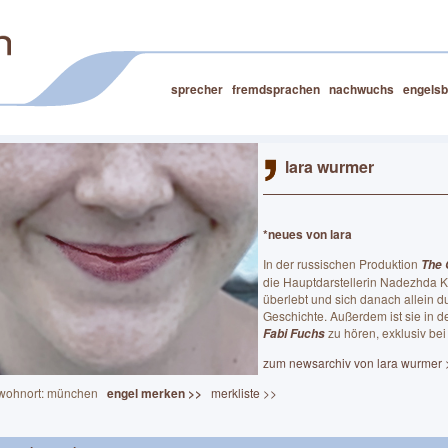
sprecher
fremdsprachen
nachwuchs
engelsb
lara wurmer
*neues von lara
In der russischen Produktion
The 
die Hauptdarstellerin Nadezhda 
überlebt und sich danach allein d
Geschichte. Außerdem ist sie in de
zu hören, exklusiv bei
Fabi Fuchs
zum newsarchiv von lara wurmer 
wohnort: münchen
engel merken >>
merkliste >>