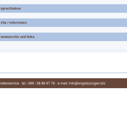
sprachtakes
vita / referenzen
newsarchiv und links
stlerservice
tel.: 089 / 38 86 97 76
e-mail: info@engelszungen.biz