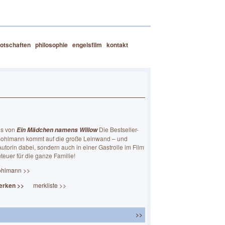
otschaften
philosophie
engelsfilm
kontakt
ns von
Die Bestseller-
Ein Mädchen namens Willow
Bohlmann kommt auf die große Leinwand – und
 Autorin dabei, sondern auch in einer Gastrolle im Film
euer für die ganze Familie!
ohlmann >>
erken >>
merkliste >>
>>