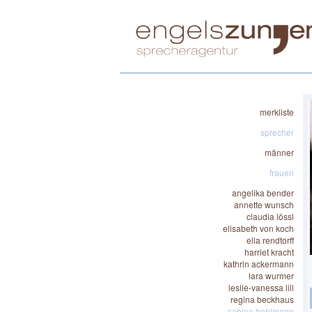
merkliste
sprecher
männer
frauen
angelika bender
annette wunsch
claudia lössl
elisabeth von koch
ella rendtorff
harriet kracht
kathrin ackermann
lara wurmer
leslie-vanessa lill
regina beckhaus
sabine bohlmann