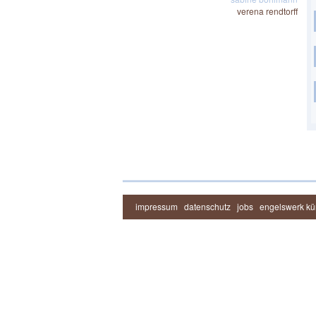
verena rendtorff
impressum
datenschutz
jobs
engelswerk kün