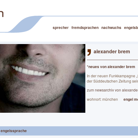
sprecher
fremdsprachen
nachwuchs
engelsb
alexander brem
*neues von alexander brem
In der neuen Funkkampagne „S
der Süddeutschen Zeitung sei
zum newsarchiv von alexande
wohnort: münchen
engel m
engelssprache