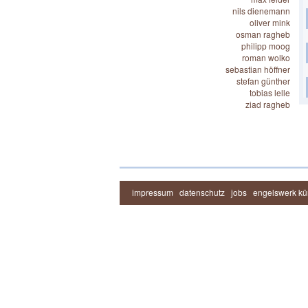
nils dienemann
oliver mink
osman ragheb
philipp moog
roman wolko
sebastian höffner
stefan günther
tobias lelle
ziad ragheb
impressum
datenschutz
jobs
engelswerk kün