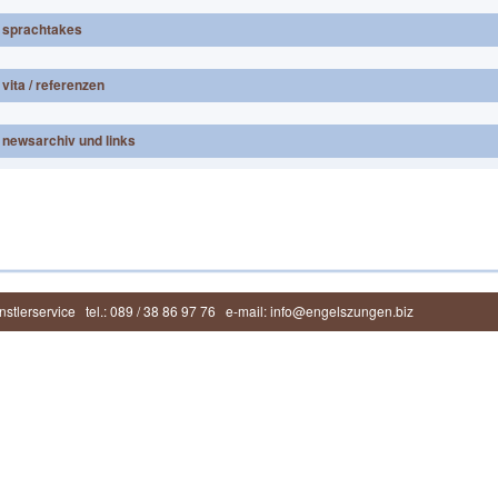
sprachtakes
vita / referenzen
newsarchiv und links
stlerservice
tel.: 089 / 38 86 97 76
e-mail: info@engelszungen.biz