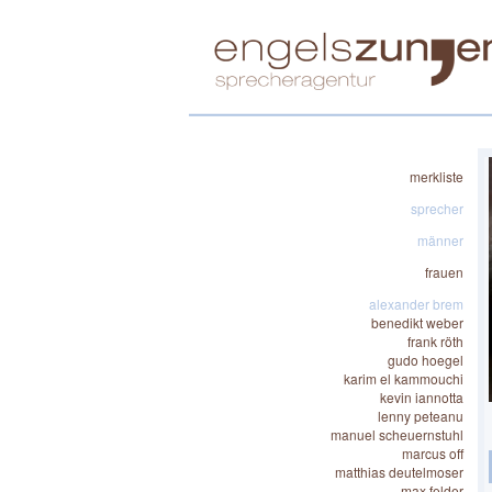
merkliste
sprecher
männer
frauen
alexander brem
benedikt weber
frank röth
gudo hoegel
karim el kammouchi
kevin iannotta
lenny peteanu
manuel scheuernstuhl
marcus off
matthias deutelmoser
max felder