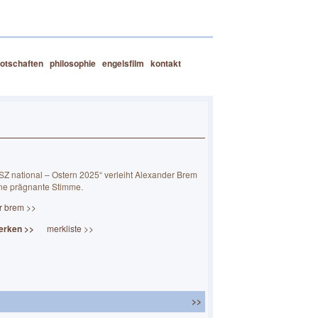
otschaften
philosophie
engelsfilm
kontakt
Z national – Ostern 2025“ verleiht Alexander Brem
ne prägnante Stimme.
r brem >>
erken >>
merkliste >>
>>