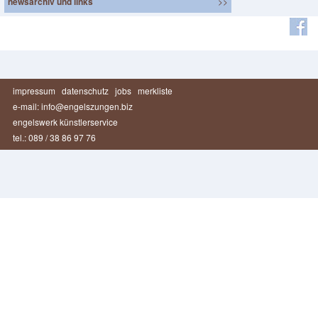
newsarchiv und links
>>
impressum
datenschutz
jobs
merkliste
e-mail: info@engelszungen.biz
engelswerk künstlerservice
tel.: 089 / 38 86 97 76