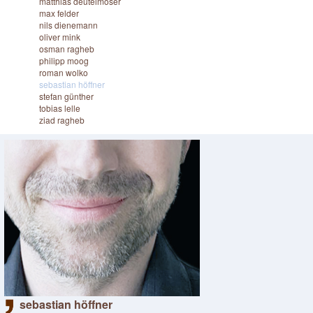
matthias deutelmoser
max felder
nils dienemann
oliver mink
osman ragheb
philipp moog
roman wolko
sebastian höffner
stefan günther
tobias lelle
ziad ragheb
sebastian höffner