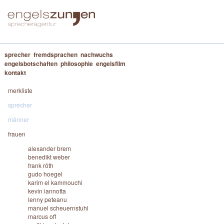
sprecher
fremdsprachen
nachwuchs
engelsbotschaften
philosophie
engelsfilm
kontakt
merkliste
sprecher
männer
frauen
alexander brem
benedikt weber
frank röth
gudo hoegel
karim el kammouchi
kevin iannotta
lenny peteanu
manuel scheuernstuhl
marcus off