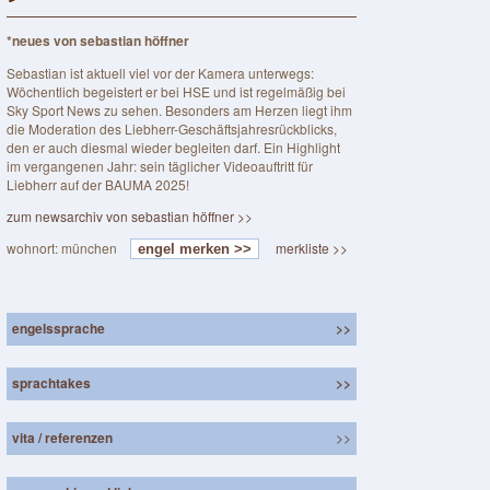
*neues von sebastian höffner
Sebastian ist aktuell viel vor der Kamera unterwegs:
Wöchentlich begeistert er bei HSE und ist regelmäßig bei
Sky Sport News zu sehen. Besonders am Herzen liegt ihm
die Moderation des Liebherr-Geschäftsjahresrückblicks,
den er auch diesmal wieder begleiten darf. Ein Highlight
im vergangenen Jahr: sein täglicher Videoauftritt für
Liebherr auf der BAUMA 2025!
zum newsarchiv von sebastian höffner >>
wohnort: münchen
merkliste >>
engel merken >>
engelssprache
>>
sprachtakes
>>
vita / referenzen
>>