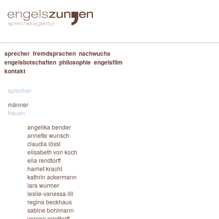
sprecher
fremdsprachen
nachwuchs
engelsbotschaften
philosophie
engelsfilm
kontakt
sprecher
männer
frauen
angelika bender
annette wunsch
claudia lössl
elisabeth von koch
ella rendtorff
harriet kracht
kathrin ackermann
lara wurmer
leslie-vanessa lill
regina beckhaus
sabine bohlmann
verena rendtorff