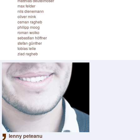
matthias deutelmoser
max felder
nils dienemann
oliver mink
osman ragheb
philipp moog
roman wolko
sebastian höffner
stefan günther
tobias lelle
ziad ragheb
lenny peteanu