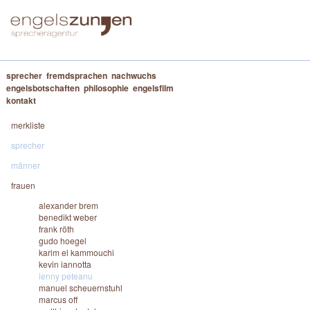
sprecher
fremdsprachen
nachwuchs
engelsbotschaften
philosophie
engelsfilm
kontakt
merkliste
sprecher
männer
frauen
alexander brem
benedikt weber
frank röth
gudo hoegel
karim el kammouchi
kevin iannotta
lenny peteanu
manuel scheuernstuhl
marcus off