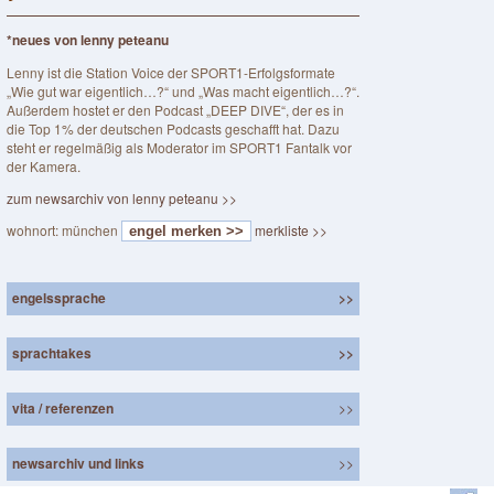
*neues von lenny peteanu
Lenny ist die Station Voice der SPORT1-Erfolgsformate
„Wie gut war eigentlich…?“ und „Was macht eigentlich…?“.
Außerdem hostet er den Podcast „DEEP DIVE“, der es in
die Top 1% der deutschen Podcasts geschafft hat. Dazu
steht er regelmäßig als Moderator im SPORT1 Fantalk vor
der Kamera.
zum newsarchiv von lenny peteanu >>
wohnort: münchen
merkliste >>
engel merken >>
engelssprache
>>
sprachtakes
>>
vita / referenzen
>>
newsarchiv und links
>>